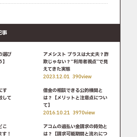
記事
の選び
アメシスト プラスは大丈夫？詐
う】
欺じゃない？“利用者視点”で見
えてきた実態
2023.12.01
390view
にす
借金の相談できる公的機関と
較して
は？【メリットと注意点につい
て】
2016.10.21
3970view
どこ
アコムの過払い金請求の時効と
ます！
は？【請求可能期間と流れにつ