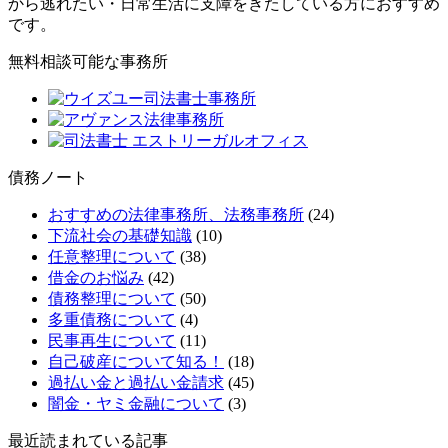
から逃れたい・日常生活に支障をきたしている方におすすめ
です。
無料相談可能な事務所
債務ノート
おすすめの法律事務所、法務事務所
(24)
下流社会の基礎知識
(10)
任意整理について
(38)
借金のお悩み
(42)
債務整理について
(50)
多重債務について
(4)
民事再生について
(11)
自己破産について知る！
(18)
過払い金と過払い金請求
(45)
闇金・ヤミ金融について
(3)
最近読まれている記事