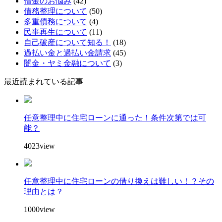
借金のお悩み
(42)
債務整理について
(50)
多重債務について
(4)
民事再生について
(11)
自己破産について知る！
(18)
過払い金と過払い金請求
(45)
闇金・ヤミ金融について
(3)
最近読まれている記事
任意整理中に住宅ローンに通った！条件次第では可
能？
4023view
任意整理中に住宅ローンの借り換えは難しい！？その
理由とは？
1000view